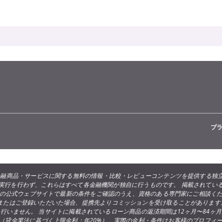
プ
・その他の金融商品・サービスに関する無料の情報・比較・レビューコンテンツを提供
実行を行わず、これらはすべて各金融機関が独自に行うものです。 掲載されてい
の公式ウェブサイトで最新の条件をご確認のうえ、資格のある専門家にご相談く
みまたはご登録いただいた場合、提携先よりコミッションを受け取ることがあります
いません。 当サイトに掲載されているローン商品の返済期間は12ヶ月〜84ヶ月が
です（貸金業法に基づく上限金利：年20%）。実際の金利・条件はお客様のプロフィ