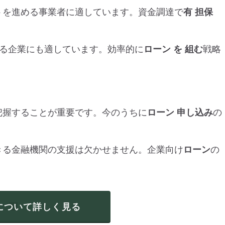
トを進める事業者に適しています。資金調達で
有
担保
討する企業にも適しています。効率的に
ローン
を
組む
戦略
把握することが重要です。今のうちに
ローン
申し込み
の
きる金融機関の支援は欠かせません。企業向け
ローン
の
について詳しく見る