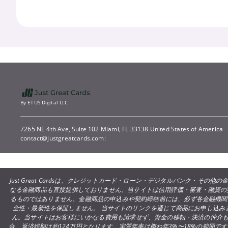
By ETUS Digital LLC
7265 NE 4th Ave, Suite 102 Miami, FL 33138 United States of America
contact@justgreatcards.com:
Just Great Cardsは、クレジットカード・ローン・デジタルバンク
なる金融商品も直接提供しておりません。当サイトは信用評価・審査・融資の
るものではありません。金融商品の申込みや契約締結前には、必ず各金融機関
全性・最新性を保証しません。 当サイトのリンクを通じて商品にお申し込
ん。当サイトはお客様にいかなる費用も請求せず、資金の移転・決済の仲介も行
合、返済総額は約124万円となります。実質年率は概ね年3%〜18%の範囲