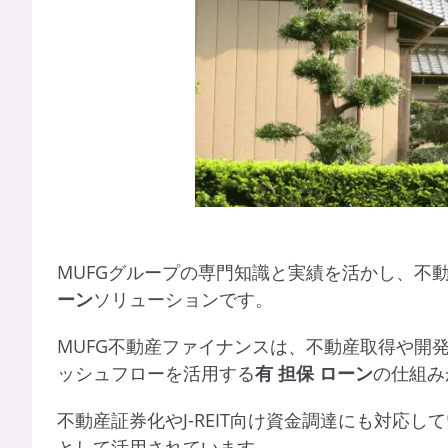
MUFGグループの専門知識と実績を活かし、不
ーン
ソリューションです。
MUFG不動産ファイナンスは、不動産取得や開
ッシュフローを活用する
有
担保
ローン
の仕組み
不動産証券化やJ-REIT向け資金調達にも対応し
として活用されています。