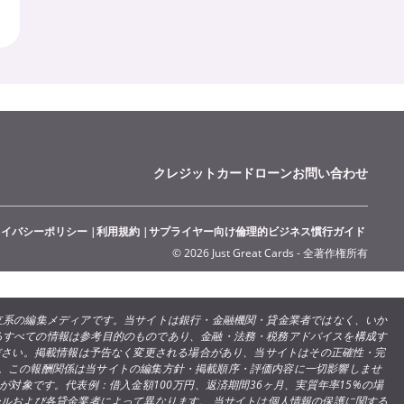
クレジットカード
ローン
お問い合わせ
ライバシーポリシー
利用規約
サプライヤー向け倫理的ビジネス慣行ガイド
© 2026 Just Great Cards - 全著作権所有
する独立系の編集メディアです。当サイトは銀行・金融機関・貸金業者ではなく、いか
るすべての情報は参考目的のものであり、金融・法務・税務アドバイスを構成す
ださい。掲載情報は予告なく変更される場合があり、当サイトはその正確性・完
。この報酬関係は当サイトの編集方針・掲載順序・評価内容に一切影響しませ
対象です。代表例：借入金額100万円、返済期間36ヶ月、実質年率15%の場
ールおよび各貸金業者によって異なります。 当サイトは個人情報の保護に関する